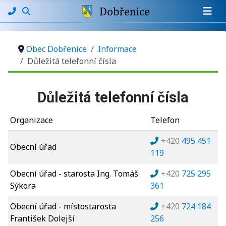
Obec Dobřenice
Informace
Důležitá telefonní čísla
Základní údaje
Důležitá telefonní čísla
Organizace
Telefon
+420
495 451
Obecní úřad
119
Obecní úřad - starosta Ing. Tomáš
+420
725 295
Sýkora
361
Obecní úřad - místostarosta
+420
724 184
František Dolejší
256