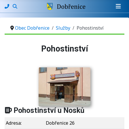
Obec Dobřenice
Služby
Pohostinství
Základní údaje
Pohostinství
Pohostinství u Nosků
Adresa:
Dobřenice 26