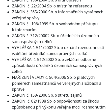
ZÁKON č. 190/2004 Sb. o dluhopisech
ZÁKON č. 22/2004 Sb. o místním referendu
ZÁKON č. 365/2000 Sb. o informačních systémech
veřejné správy
ZÁKON č. 106/1999 Sb. o svobodném přístupu
k informacím
ZÁKON č. 312/20002 Sb. o úřednících územních
samosprávných celků
VYHLÁŠKA č. 511/2002 Sb. o uznání rovnocennosti
vzdělání úředníků samosprávných celků
VYHLÁŠKA č. 512/2002 Sb. o zvláštní odborné
způsobilosti úředníků územních samosprávných
celků
NAŘÍZENÍ VLÁDY č. 564/2006 Sb. o platových
poměrech zaměstnanců ve veřejných službách a
správě
ZÁKON č. 159/2006 Sb. o střetu zájmů
ZÁKON č. 82/1998 Sb. o odpovědnosti za škodu
způsobenou při výkonu veřejné moci rozhodnutím