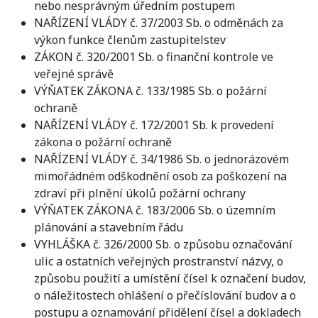
nebo nesprávným úředním postupem
NAŘÍZENÍ VLÁDY č. 37/2003 Sb. o odměnách za
výkon funkce členům zastupitelstev
ZÁKON č. 320/2001 Sb. o finanční kontrole ve
veřejné správě
VÝŇATEK ZÁKONA č. 133/1985 Sb. o požární
ochraně
NAŘÍZENÍ VLÁDY č. 172/2001 Sb. k provedení
zákona o požární ochraně
NAŘÍZENÍ VLÁDY č. 34/1986 Sb. o jednorázovém
mimořádném odškodnění osob za poškození na
zdraví při plnění úkolů požární ochrany
VÝŇATEK ZÁKONA č. 183/2006 Sb. o územním
plánování a stavebním řádu
VYHLÁŠKA č. 326/2000 Sb. o způsobu označování
ulic a ostatních veřejných prostranství názvy, o
způsobu použití a umístění čísel k označení budov,
o náležitostech ohlášení o přečíslování budov a o
postupu a oznamování přidělení čísel a dokladech