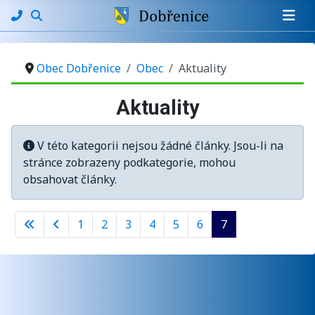
Obec Dobřenice
Obec
Aktuality
Aktuality
Informace
V této kategorii nejsou žádné články. Jsou-li na
stránce zobrazeny podkategorie, mohou
obsahovat články.
1
2
3
4
5
6
7