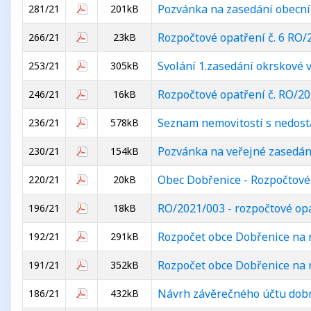
Pozvánka na zasedání obecníh
281/21
201kB
Rozpočtové opatření č. 6 RO/
266/21
23kB
Svolání 1.zasedání okrskové 
253/21
305kB
Rozpočtové opatření č. RO/2
246/21
16kB
Seznam nemovitostí s nedost
236/21
578kB
Pozvánka na veřejné zasedání
230/21
154kB
Obec Dobřenice - Rozpočtové 
220/21
20kB
RO/2021/003 - rozpočtové opa
196/21
18kB
Rozpočet obce Dobřenice na 
192/21
291kB
Rozpočet obce Dobřenice na 
191/21
352kB
Návrh závěrečného účtu dobr
186/21
432kB