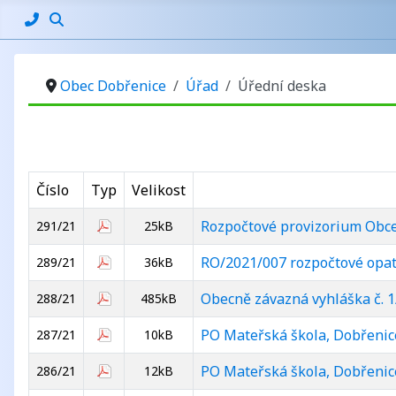
Obec Dobřenice
Úřad
Úřední deska
Číslo
Typ
Velikost
Rozpočtové provizorium Obce
291/21
25kB
RO/2021/007 rozpočtové opatř
289/21
36kB
Obecně závazná vyhláška č. 
288/21
485kB
PO Mateřská škola, Dobřenic
287/21
10kB
PO Mateřská škola, Dobřenic
286/21
12kB