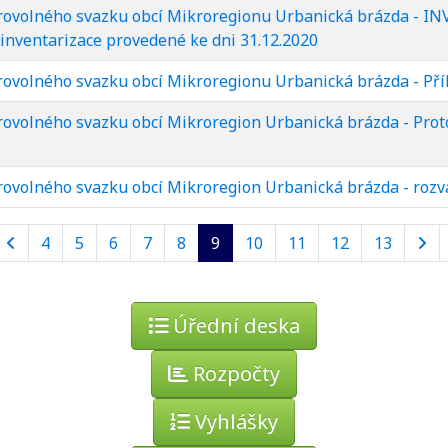
rovolného svazku obcí Mikroregionu Urbanická brázda - 
inventarizace provedené ke dni 31.12.2020
ovolného svazku obcí Mikroregionu Urbanická brázda - Příl
volného svazku obcí Mikroregion Urbanická brázda - Proto
ovolného svazku obcí Mikroregion Urbanická brázda - rozv
4
5
6
7
8
9
10
11
12
13
Úřední deska
Rozpočty
Vyhlášky